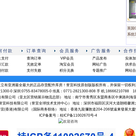
英国G
系统3
何付款
订单查询
会员服务
广告服务
合作
上支付
查询订单
VIP会员
产品发布
实体加
行汇款
无效定单
淘宝会员
网站广告
供求合
到付款
支付失败
积分兑换
专题推广
网站合
建立有亚洲最全最大的正品存货配件库房！誉宜科技原创版版权所有，并保留一切权利
1300-0 深圳:0755-83478005-0 传真：0771-2821300-808 手 机:18666210788 
子科技有限公司（亚太区营销展示物流总部） 地址：南宁市青秀区东盟商务区中柬路利海亚洲国际
深圳市誉宜科技有限公司（誉宜全球技术支持中心） 地址：深圳市福田区滨河大道朗晴馨洲大厦2
- 譽宜(香港)有限公司 （国际商务联络） 地址：香港九龍彌敦道204-206號遠東發展大廈9
ICP备案号：桂ICP备11002670号-4