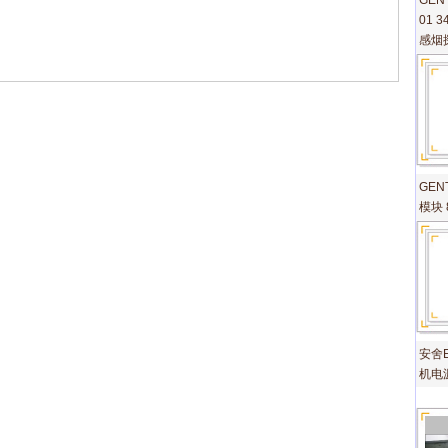
GEN
01 
感烟
GEN
模块 
安舍E
机电