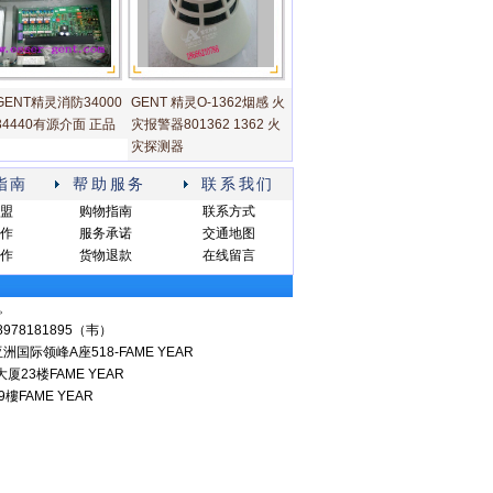
ENT精灵消防34000
GENT 精灵O-1362烟感 火
4440有源介面 正品
灾报警器801362 1362 火
灾探测器
指南
帮助服务
联系我们
盟
购物指南
联系方式
作
服务承诺
交通地图
作
货物退款
在线留言
。
18978181895（韦）
领峰A座518-FAME YEAR
3楼FAME YEAR
樓FAME YEAR