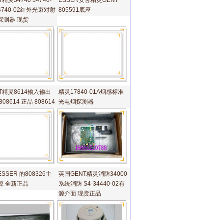
T精灵34740 34740-
ESSER安舍精灵GENT
34740-02红外光束对射
805591底座
探测器 现货
T精灵8614输入输出
精灵17840-01A烟感标准
808614 正品 808614
光电烟探测器
SSER 的808326主
英国GENT精灵消防34000
源 全新正品
系统消防 S4-34440-02有
源介面 现货正品