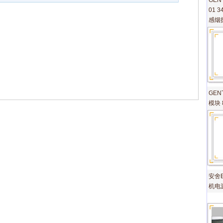
GEN
01 
感烟
GEN
模块 
安舍E
机电