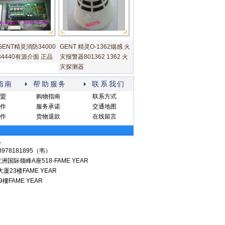
ENT精灵消防34000
GENT 精灵O-1362烟感 火
4440有源介面 正品
灾报警器801362 1362 火
灾探测器
指南
帮助服务
联系我们
盟
购物指南
联系方式
作
服务承诺
交通地图
作
货物退款
在线留言
。
18978181895（韦）
领峰A座518-FAME YEAR
3楼FAME YEAR
樓FAME YEAR