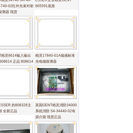
T精灵34740 34740-
ESSER安舍精灵GENT
34740-02红外光束对射
805591底座
探测器 现货
T精灵8614输入输出
精灵17840-01A烟感标准
808614 正品 808614
光电烟探测器
SSER 的808326主
英国GENT精灵消防34000
源 全新正品
系统消防 S4-34440-02有
源介面 现货正品