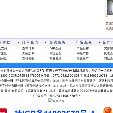
英国G
系统3
何付款
订单查询
会员服务
广告服务
合作
上支付
查询订单
VIP会员
产品发布
实体加
行汇款
无效定单
淘宝会员
网站广告
供求合
到付款
支付失败
积分兑换
专题推广
网站合
建立有亚洲最全最大的正品存货配件库房！誉宜科技原创版版权所有，并保留一切权利
1300-0 深圳:0755-83478005-0 传真：0771-2821300-808 手 机:18666210788 
子科技有限公司（亚太区营销展示物流总部） 地址：南宁市青秀区东盟商务区中柬路利海亚洲国际
深圳市誉宜科技有限公司（誉宜全球技术支持中心） 地址：深圳市福田区滨河大道朗晴馨洲大厦2
- 譽宜(香港)有限公司 （国际商务联络） 地址：香港九龍彌敦道204-206號遠東發展大廈9
ICP备案号：桂ICP备11002670号-4