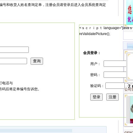
编号和收货人姓名查询定单，注册会员请登录后进入会员系统查询定
<ｓｃｒｉｐｔ language="javaｓ
reValidatePicture();
会员登录：
查询
用户：
密码：
电话与
验证码：
后将定单编号告诉您。
公司
登录
注册