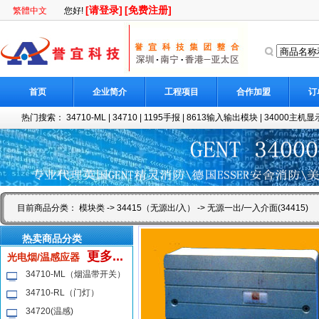
[请登录]
[免费注册]
繁體中文
您好!
首页
企业简介
工程项目
合作加盟
订
热门搜索：
34710-ML
|
34710
|
1195手报
|
8613输入输出模块
|
34000主机显示
目前商品分类：
模块类
->
34415（无源出/入）
-> 无源一出/一入介面(34415)
热卖商品分类
更多...
光电烟/温感应器
34710-ML（烟温带开关）
34710-RL（门灯）
34720(温感)