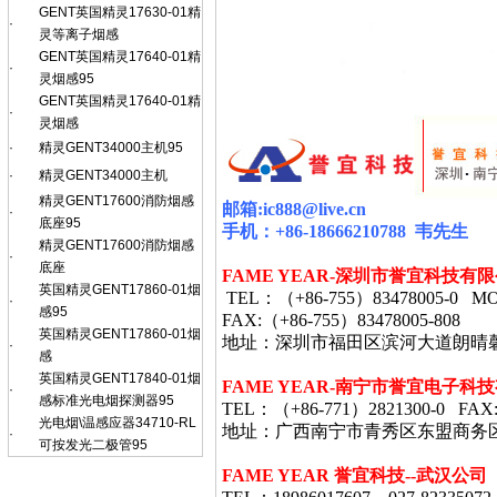
GENT英国精灵17630-01精
·
灵等离子烟感
GENT英国精灵17640-01精
·
灵烟感95
GENT英国精灵17640-01精
·
灵烟感
·
精灵GENT34000主机95
·
精灵GENT34000主机
精灵GENT17600消防烟感
邮箱
:ic888@live.cn
·
底座95
手机：
+86-18666210788
韦
先生
精灵GENT17600消防烟感
·
底座
FAME YEAR-
深圳市誉宜科技有限
英国精灵GENT17860-01烟
TEL
：（
+86-755
）
83478005-0 MO
·
感95
FAX:
（
+86-755
）
83478005-808
英国精灵GENT17860-01烟
地址：深圳市福田区滨河大道朗晴
·
感
英国精灵GENT17840-01烟
FAME YEAR-
南宁市誉宜电子科技
·
感标准光电烟探测器95
TEL
：（
+86-771
）
2821300-0 FAX
光电烟\温感应器34710-RL
地址：广西南宁市青秀区东盟商务
·
可按发光二极管95
FAME YEAR 誉宜科技--武汉公司