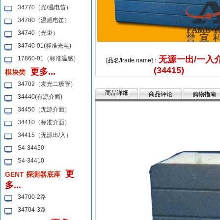
34770（光/温电笛）
34780（温感电笛）
34740（光束）
34740-01(标准光电)
无源一出/一入
17860-01（标准温感）
[品名/trade name]：
(34415)
更多...
模块类
34702（发光二极管）
商品详细
商品评论
购物指南
34440(有源介面)
34450（无源介面）
34410（标准介面）
34415（无源出/入）
S4-34450
S4-34410
更
GENT 探测器底座
多...
34700-2路
34704-3路