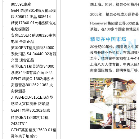
·
805591底座
GENT精灵8614输入输出模
·
块 808614 正品 808614
精灵17840-01A烟感标准光
·
电烟探测器
安舍ESSER 的808326主机
·
电源 全新正品
英国GENT精灵消防34000
·
系统消防 S4-34440-02有源
介面 现货正品
英国GENT精灵消防34000
·
系统34440有源介面 正品
GENT 精灵O-1362烟感 火
·
灾报警器801362 1362 火
灾探测器
JTWB-BCD-5151EIS点型
·
感温火灾探测器 防爆型
·
GENT 精灵801362烟感
精灵GENT3400打印机
·
2434T311
GENT英国精灵17630-01精
·
灵等离子烟感95