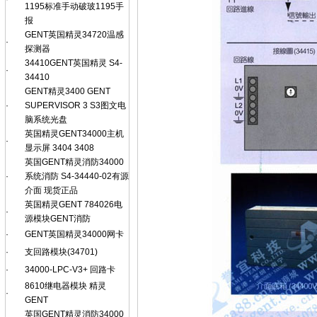
1195标准手动破玻1195手
报
GENT英国精灵34720温感
·
探测器
34410GENT英国精灵 S4-
·
34410
GENT精灵3400 GENT
·
SUPERVISOR 3 S3图文电
脑系统光盘
英国精灵GENT34000主机
·
显示屏 3404 3408
英国GENT精灵消防34000
·
系统消防 S4-34440-02有源
介面 现货正品
英国精灵GENT 784026电
·
源模块GENT消防
·
GENT英国精灵34000网卡
·
支回路模块(34701)
·
34000-LPC-V3+ 回路卡
8610继电器模块 精灵
·
GENT
英国GENT精灵消防34000