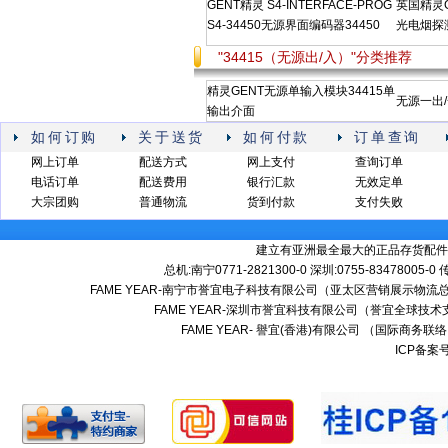
GENT精灵 S4-INTERFACE-PROG
英国精灵GE
S4-34450无源界面编码器34450
光电烟探测
"34415（无源出/入）"分类推荐
精灵GENT无源单输入模块34415单
无源一出/
输出介面
如何订购
关于送货
如何付款
订单查询
网上订单
配送方式
网上支付
查询订单
电话订单
配送费用
银行汇款
无效定单
大宗团购
普通物流
货到付款
支付失败
建立有亚洲最全最大的正品存货配件
总机:南宁0771-2821300-0 深圳:0755-83478005-0
FAME YEAR-南宁市誉宜电子科技有限公司（亚太区营销展示物流总
FAME YEAR-深圳市誉宜科技有限公司（誉宜全球技术
FAME YEAR- 譽宜(香港)有限公司 （国际商务联
ICP备案号