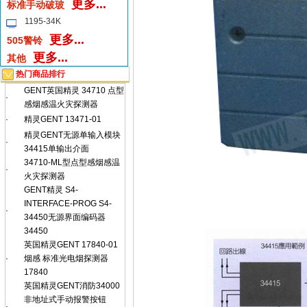
更多...
标准手动破玻
1195-34K
更多...
505警铃
更多...
其他
热门商品排行
GENT英国精灵 34710 点型
·
感烟感温火灾探测器
·
精灵GENT 13471-01
精灵GENT无源单输入模块
·
34415单输出介面
34710-ML型点型感烟感温
·
火灾探测器
GENT精灵 S4-
INTERFACE-PROG S4-
·
34450无源界面编码器
34450
英国精灵GENT 17840-01
·
烟感 标准光电烟探测器
17840
英国精灵GENT消防34000
非地址式手动报警按钮
·