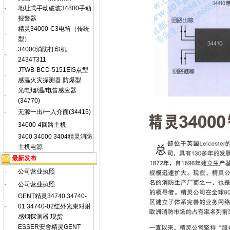
·
地址式手动破玻34800手动
报警器
精灵34000-C3电笛（传统
·
型）
34000消防打印机
·
2434T311
JTWB-BCD-5151EIS点型
·
感温火灾探测器 防爆型
光电烟/温/电笛感应器
·
(34770)
·
无源一出/一入介面(34415)
·
34000-4回路主机
3400 34000 3404精灵消防
·
主机电源
最新发布
·
公司营业执照
·
公司营业执照
GENT精灵34740 34740-
·
01 34740-02红外光束对射
感烟探测器 现货
ESSER安舍精灵GENT