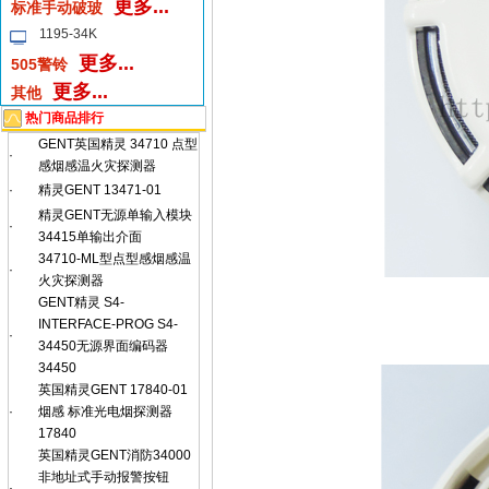
更多...
标准手动破玻
1195-34K
更多...
505警铃
更多...
其他
热门商品排行
GENT英国精灵 34710 点型
·
感烟感温火灾探测器
·
精灵GENT 13471-01
精灵GENT无源单输入模块
·
34415单输出介面
34710-ML型点型感烟感温
·
火灾探测器
GENT精灵 S4-
INTERFACE-PROG S4-
·
34450无源界面编码器
34450
英国精灵GENT 17840-01
·
烟感 标准光电烟探测器
17840
英国精灵GENT消防34000
非地址式手动报警按钮
·