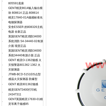
·
805591底座
GENT精灵8614输入输出模
·
块 808614 正品 808614
精灵17840-01A烟感标准光
·
电烟探测器
安舍ESSER 的808326主机
·
电源 全新正品
英国GENT精灵消防34000
·
系统消防 S4-34440-02有源
介面 现货正品
英国GENT精灵消防34000
·
系统34440有源介面 正品
GENT 精灵O-1362烟感 火
·
灾报警器801362 1362 火
灾探测器
JTWB-BCD-5151EIS点型
·
感温火灾探测器 防爆型
·
GENT 精灵801362烟感
精灵GENT3400打印机
·
2434T311
GENT英国精灵17630-01精
·
灵等离子烟感95