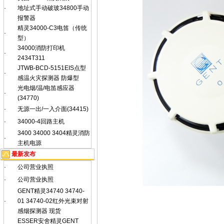
·
地址式手动破玻34800手动
报警器
精灵34000-C3电笛（传统
·
型）
34000消防打印机
·
2434T311
JTWB-BCD-5151EIS点型
·
感温火灾探测器 防爆型
光电烟/温/电笛感应器
·
(34770)
·
无源一出/一入介面(34415)
·
34000-4回路主机
3400 34000 3404精灵消防
·
主机电源
最新发布
·
公司营业执照
·
公司营业执照
GENT精灵34740 34740-
·
01 34740-02红外光束对射
感烟探测器 现货
ESSER安舍精灵GENT