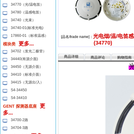
34770（光/温电笛）
34780（温感电笛）
34740（光束）
34740-01(标准光电)
光电烟/温/电笛
17860-01（标准温感）
[品名/trade name]：
(34770)
更多...
模块类
34702（发光二极管）
商品详细
商品评论
购物指南
34440(有源介面)
光
34450（无源介面）
34410（标准介面）
34415（无源出/入）
S4-34450
S4-34410
更
GENT 探测器底座
多...
34700-2路
34704-3路