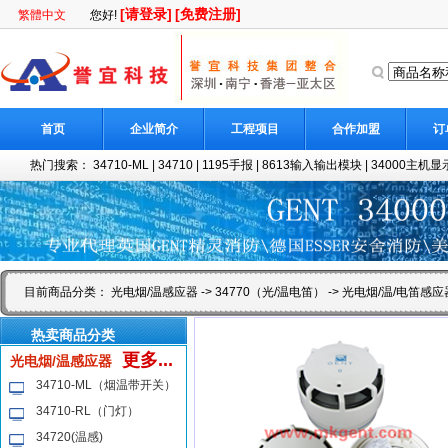
[请登录]
[免费注册]
繁體中文
您好!
首页
企业简介
工程项目
合作加盟
订
热门搜索：
34710-ML
|
34710
|
1195手报
|
8613输入输出模块
|
34000主机显示
目前商品分类：
光电烟/温感应器
->
34770（光/温电笛）
-> 光电烟/温/电笛感应器
热卖商品分类
更多...
光电烟/温感应器
34710-ML（烟温带开关）
34710-RL（门灯）
34720(温感)