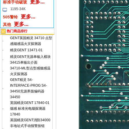
更多...
标准手动破玻
1195-34K
更多...
505警铃
更多...
其他
热门商品排行
GENT英国精灵 34710 点型
·
感烟感温火灾探测器
·
精灵GENT 13471-01
精灵GENT无源单输入模块
·
34415单输出介面
34710-ML型点型感烟感温
·
火灾探测器
GENT精灵 S4-
INTERFACE-PROG S4-
·
34450无源界面编码器
34450
英国精灵GENT 17840-01
·
烟感 标准光电烟探测器
17840
英国精灵GENT消防34000
非地址式手动报警按钮
·