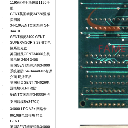
1195标准手动破玻1195手
报
GENT英国精灵34720温感
·
探测器
34410GENT英国精灵 S4-
·
34410
GENT精灵3400 GENT
·
SUPERVISOR 3 S3图文电
脑系统光盘
英国精灵GENT34000主机
·
显示屏 3404 3408
英国GENT精灵消防34000
·
系统消防 S4-34440-02有源
介面 现货正品
英国精灵GENT 784026电
·
源模块GENT消防
·
GENT英国精灵34000网卡
·
支回路模块(34701)
·
34000-LPC-V3+ 回路卡
8610继电器模块 精灵
·
GENT
英国GENT精灵消防34000