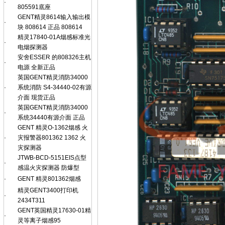
·
805591底座
GENT精灵8614输入输出模
·
块 808614 正品 808614
精灵17840-01A烟感标准光
·
电烟探测器
安舍ESSER 的808326主机
·
电源 全新正品
英国GENT精灵消防34000
·
系统消防 S4-34440-02有源
介面 现货正品
英国GENT精灵消防34000
·
系统34440有源介面 正品
GENT 精灵O-1362烟感 火
·
灾报警器801362 1362 火
灾探测器
JTWB-BCD-5151EIS点型
·
感温火灾探测器 防爆型
·
GENT 精灵801362烟感
精灵GENT3400打印机
·
2434T311
GENT英国精灵17630-01精
·
灵等离子烟感95