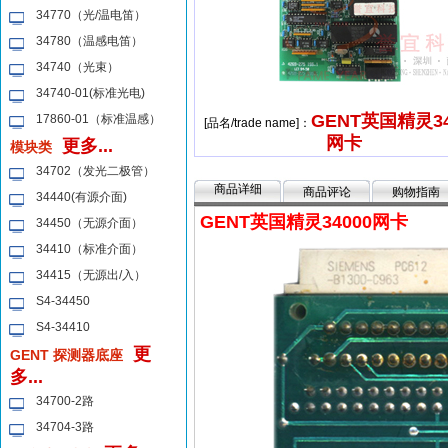
34770（光/温电笛）
34780（温感电笛）
34740（光束）
34740-01(标准光电)
GENT英国精灵34
17860-01（标准温感）
[品名/trade name]：
网卡
更多...
模块类
34702（发光二极管）
商品详细
商品评论
购物指南
34440(有源介面)
GENT英国精灵34000网卡
34450（无源介面）
34410（标准介面）
34415（无源出/入）
S4-34450
S4-34410
更
GENT 探测器底座
多...
34700-2路
34704-3路