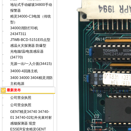
·
地址式手动破玻34800手动
报警器
精灵34000-C3电笛（传统
·
型）
34000消防打印机
·
2434T311
JTWB-BCD-5151EIS点型
·
感温火灾探测器 防爆型
光电烟/温/电笛感应器
·
(34770)
·
无源一出/一入介面(34415)
·
34000-4回路主机
3400 34000 3404精灵消防
·
主机电源
最新发布
·
公司营业执照
·
公司营业执照
GENT精灵34740 34740-
·
01 34740-02红外光束对射
感烟探测器 现货
ESSER安舍精灵GENT