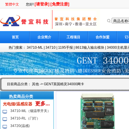
[请登录]
[免费注册]
繁體中文
您好!
首页
企业简介
工程项目
合作加盟
订
热门搜索：
34710-ML
|
34710
|
1195手报
|
8613输入输出模块
|
34000主机显示
目前商品分类：
其他
-> GENT英国精灵34000网卡
热卖商品分类
更多...
光电烟/温感应器
34710-ML（烟温带开关）
34710-RL（门灯）
34720(温感)