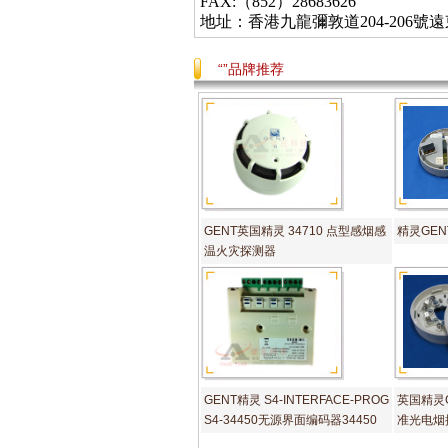
FAX:（852）28683626
地址：香港九龍彌敦道
204-206
號遠
“”品牌推荐
GENT英国精灵 34710 点型感烟感
精灵GENT
温火灾探测器
GENT精灵 S4-INTERFACE-PROG
英国精灵GE
S4-34450无源界面编码器34450
准光电烟探