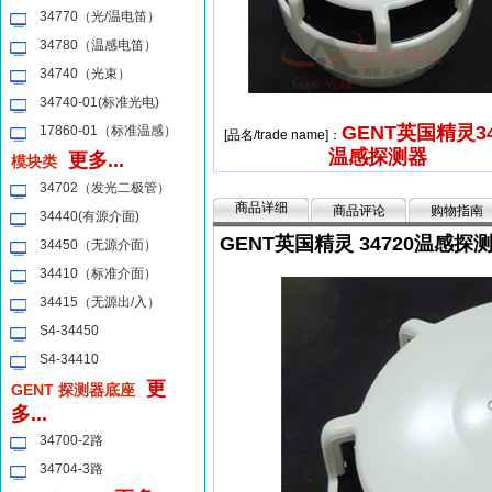
34770（光/温电笛）
34780（温感电笛）
34740（光束）
34740-01(标准光电)
GENT英国精灵34
17860-01（标准温感）
[品名/trade name]：
温感探测器
更多...
模块类
34702（发光二极管）
商品详细
商品评论
购物指南
34440(有源介面)
GENT英国精灵 34720温感探
34450（无源介面）
34410（标准介面）
34415（无源出/入）
S4-34450
S4-34410
更
GENT 探测器底座
多...
34700-2路
34704-3路