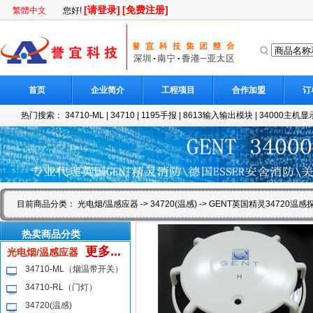
[请登录]
[免费注册]
繁體中文
您好!
首页
企业简介
工程项目
合作加盟
订
热门搜索：
34710-ML
|
34710
|
1195手报
|
8613输入输出模块
|
34000主机显示
目前商品分类：
光电烟/温感应器
->
34720(温感)
-> GENT英国精灵34720温感
热卖商品分类
更多...
光电烟/温感应器
34710-ML（烟温带开关）
34710-RL（门灯）
34720(温感)