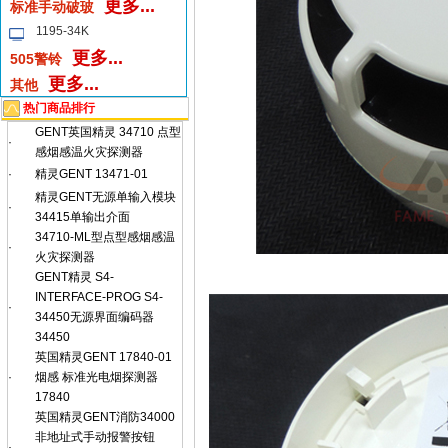
更多...
标准手动破玻
1195-34K
更多...
505警铃
更多...
其他
热门商品排行
GENT英国精灵 34710 点型
·
感烟感温火灾探测器
·
精灵GENT 13471-01
精灵GENT无源单输入模块
·
34415单输出介面
34710-ML型点型感烟感温
·
火灾探测器
GENT精灵 S4-
INTERFACE-PROG S4-
·
34450无源界面编码器
34450
英国精灵GENT 17840-01
·
烟感 标准光电烟探测器
17840
英国精灵GENT消防34000
非地址式手动报警按钮
·