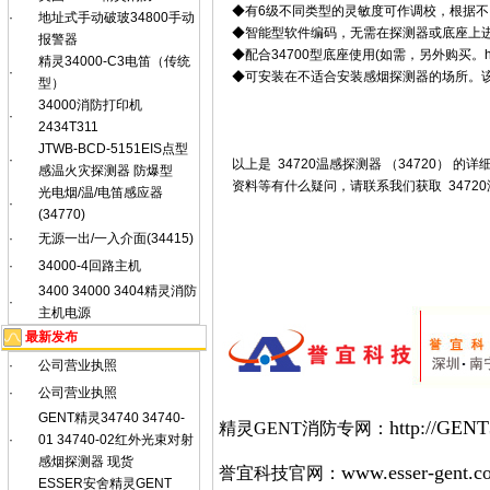
◆有6级不同类型的灵敏度可作调校，根据
·
地址式手动破玻34800手动
◆智能型软件编码，无需在探测器或底座上
报警器
◆配合34700型底座使用(如需，另外购买。
精灵34000-C3电笛（传统
·
◆可安装在不适合安装感烟探测器的场所。
型）
34000消防打印机
·
2434T311
JTWB-BCD-5151EIS点型
·
以上是 34720温感探测器 （34720）
感温火灾探测器 防爆型
资料等有什么疑问，请联系我们获取 34720
光电烟/温/电笛感应器
·
(34770)
·
无源一出/一入介面(34415)
·
34000-4回路主机
3400 34000 3404精灵消防
·
主机电源
最新发布
·
公司营业执照
·
公司营业执照
GENT精灵34740 34740-
http://GENT
精灵GENT消防专网：
·
01 34740-02红外光束对射
感烟探测器 现货
www.esser-gent.c
誉宜科技官网：
ESSER安舍精灵GENT