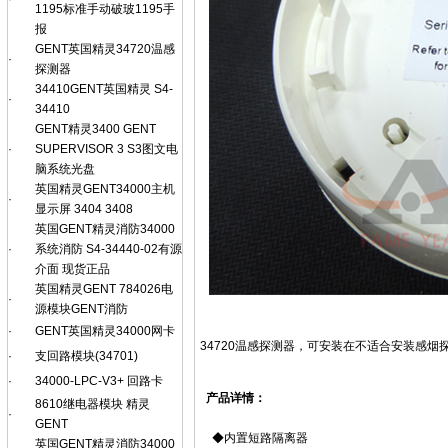
1195标准手动破玻1195手
报
GENT英国精灵34720温感
·
探测器
34410GENT英国精灵 S4-
·
34410
GENT精灵3400 GENT
·
SUPERVISOR 3 S3图文电
脑系统光盘
英国精灵GENT34000主机
·
显示屏 3404 3408
英国GENT精灵消防34000
·
系统消防 S4-34440-02有源
介面 现货正品
英国精灵GENT 784026电
·
源模块GENT消防
·
GENT英国精灵34000网卡
34720温感探测器，可安装在不适合安装感
·
支回路模块(34701)
·
34000-LPC-V3+ 回路卡
产品详情：
8610继电器模块 精灵
·
GENT
◆内置短路隔离器
英国GENT精灵消防34000