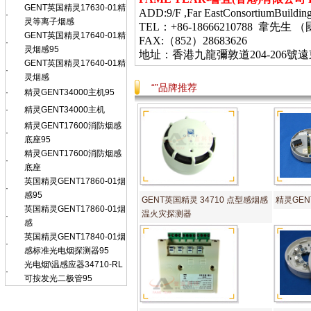
GENT英国精灵17630-01精
ADD:9/F ,Far EastConsortiumBuildin
·
灵等离子烟感
TEL：+86-18666210788 韋
GENT英国精灵17640-01精
FAX:（852）28683626
·
灵烟感95
地址：香港九龍彌敦道
204-206
號遠
GENT英国精灵17640-01精
·
灵烟感
“”品牌推荐
·
精灵GENT34000主机95
·
精灵GENT34000主机
精灵GENT17600消防烟感
·
底座95
精灵GENT17600消防烟感
·
底座
英国精灵GENT17860-01烟
·
感95
GENT英国精灵 34710 点型感烟感
精灵GENT
英国精灵GENT17860-01烟
温火灾探测器
·
感
英国精灵GENT17840-01烟
·
感标准光电烟探测器95
光电烟\温感应器34710-RL
·
可按发光二极管95