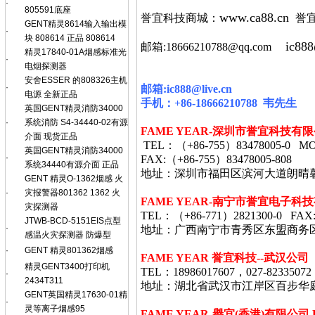
·
805591底座
www.ca88.cn
誉宜科技商城：
誉
GENT精灵8614输入输出模
·
块 808614 正品 808614
ic888
邮箱:18666210788@qq.com
精灵17840-01A烟感标准光
·
电烟探测器
安舍ESSER 的808326主机
·
邮箱
:ic888@live.cn
电源 全新正品
手机：
+86-18666210788
韦
先生
英国GENT精灵消防34000
·
系统消防 S4-34440-02有源
FAME YEAR-
深圳市誉宜科技有限
介面 现货正品
TEL
：（
+86-755
）
83478005-0 MO
英国GENT精灵消防34000
·
FAX:
（
+86-755
）
83478005-808
系统34440有源介面 正品
地址：深圳市福田区滨河大道朗晴
GENT 精灵O-1362烟感 火
·
灾报警器801362 1362 火
FAME YEAR-
南宁市誉宜电子科技
灾探测器
TEL
：（
+86-771
）
2821300-0 FAX
JTWB-BCD-5151EIS点型
·
地址：广西南宁市青秀区东盟商务
感温火灾探测器 防爆型
·
GENT 精灵801362烟感
FAME YEAR 誉宜科技--武汉公司
精灵GENT3400打印机
TEL：18986017607，027-82335072
·
2434T311
地址：湖北省武汉市江岸区百步华庭403栋
GENT英国精灵17630-01精
·
灵等离子烟感95
FAME YEAR-
譽宜
(
香港
)
有限公司