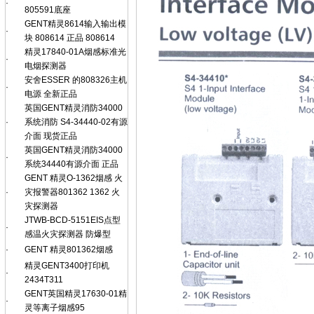
·
805591底座
GENT精灵8614输入输出模
·
块 808614 正品 808614
精灵17840-01A烟感标准光
·
电烟探测器
安舍ESSER 的808326主机
·
电源 全新正品
英国GENT精灵消防34000
·
系统消防 S4-34440-02有源
介面 现货正品
英国GENT精灵消防34000
·
系统34440有源介面 正品
GENT 精灵O-1362烟感 火
·
灾报警器801362 1362 火
灾探测器
JTWB-BCD-5151EIS点型
·
感温火灾探测器 防爆型
·
GENT 精灵801362烟感
精灵GENT3400打印机
·
2434T311
GENT英国精灵17630-01精
·
灵等离子烟感95