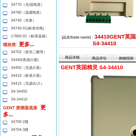
34770（光/温电笛）
34780（温感电笛）
34740（光束）
34740-01(标准光电)
34410GENT英
17860-01（标准温感）
[品名/trade name]：
S4-34410
更多...
模块类
34702（发光二极管）
商品详细
商品评论
购物指南
34440(有源介面)
GENT英国精灵 S4-34410
34450（无源介面）
34410（标准介面）
34415（无源出/入）
S4-34450
S4-34410
更
GENT 探测器底座
多...
34700-2路
34704-3路