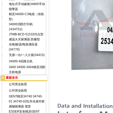
·
地址式手动破玻34800手动
报警器
精灵34000-C3电笛（传统
·
型）
34000消防打印机
·
2434T311
JTWB-BCD-5151EIS点型
·
感温火灾探测器 防爆型
光电烟/温/电笛感应器
·
(34770)
·
无源一出/一入介面(34415)
·
34000-4回路主机
3400 34000 3404精灵消防
·
主机电源
最新发布
·
公司营业执照
·
公司营业执照
GENT精灵34740 34740-
·
01 34740-02红外光束对射
感烟探测器 现货
ESSER安舍精灵GENT