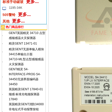
更多...
标准手动破玻
1195-34K
更多...
505警铃
更多...
其他
热门商品排行
GENT英国精灵 34710 点型
·
感烟感温火灾探测器
·
精灵GENT 13471-01
精灵GENT无源单输入模块
·
34415单输出介面
34710-ML型点型感烟感温
·
火灾探测器
GENT精灵 S4-
INTERFACE-PROG S4-
·
34450无源界面编码器
34450
英国精灵GENT 17840-01
·
烟感 标准光电烟探测器
17840
英国精灵GENT消防34000
非地址式手动报警按钮
·