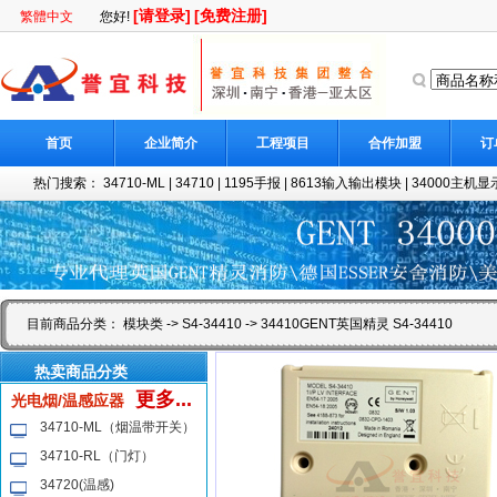
[请登录]
[免费注册]
繁體中文
您好!
首页
企业简介
工程项目
合作加盟
订
热门搜索：
34710-ML
|
34710
|
1195手报
|
8613输入输出模块
|
34000主机显示
目前商品分类：
模块类
->
S4-34410
-> 34410GENT英国精灵 S4-34410
热卖商品分类
更多...
光电烟/温感应器
34710-ML（烟温带开关）
34710-RL（门灯）
34720(温感)