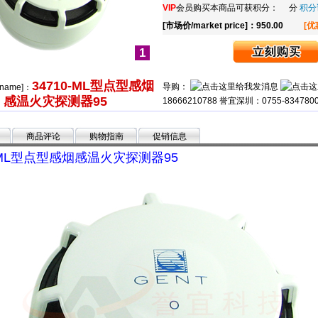
VIP
会员购买本商品可获积分： 分
积分
[市场价/market price]：950.00
[优
1
34710-ML型点型感烟
导购：
 name]：
感温火灾探测器95
18666210788 誉宜深圳：0755-834780
商品评论
购物指南
促销信息
0-ML型点型感烟感温火灾探测器95