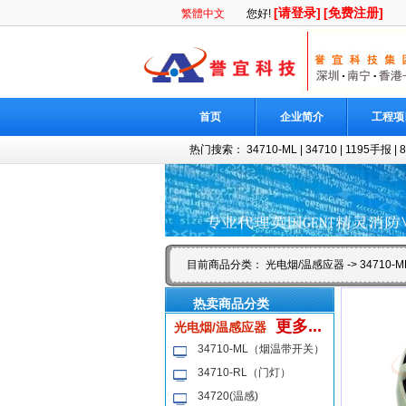
[请登录]
[免费注册]
繁體中文
您好!
首页
企业简介
工程项
热门搜索：
34710-ML
|
34710
|
1195手报
|
目前商品分类：
光电烟/温感应器
->
34710
热卖商品分类
更多...
光电烟/温感应器
34710-ML（烟温带开关）
34710-RL（门灯）
34720(温感)