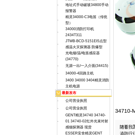
·
地址式手动破玻34800手动
报警器
精灵34000-C3电笛（传统
·
型）
34000消防打印机
·
2434T311
JTWB-BCD-5151EIS点型
·
感温火灾探测器 防爆型
光电烟/温/电笛感应器
·
(34770)
·
无源一出/一入介面(34415)
·
34000-4回路主机
3400 34000 3404精灵消防
·
主机电源
最新发布
·
公司营业执照
·
公司营业执照
3471
GENT精灵34740 34740-
·
01 34740-02红外光束对射
感烟探测器 现货
ESSER安舍精灵GENT