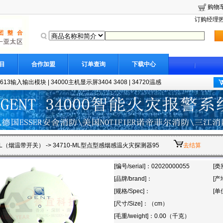
购物
订购经理热线
目
合作加盟
订单查询
下载中心
8613输入输出模块
|
34000主机显示屏3404 3408
|
34720温感
-ML（烟温带开关）
-> 34710-ML型点型感烟感温火灾探测器95
去结算
[编号/serial]：02020000055
[类
[品牌/brand]：
[产地
[规格/Spec]：
[单位
[尺寸/Size]：（cm）
[毛重/weight]：0.00（千克）