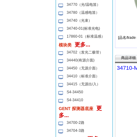
34770（光/温电笛）
34780（温感电笛）
34740（光束）
34740-01(标准光电)
17860-01（标准温感）
[品名/trade
更多...
模块类
34702（发光二极管）
商品详细
34440(有源介面)
3471
34450（无源介面）
34410（标准介面）
34415（无源出/入）
S4-34450
S4-34410
更
GENT 探测器底座
多...
34700-2路
34704-3路