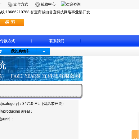
车
支付方式
帮助中心
:18666210788 誉宜商城由誉宜科技网络事业部开发
付款方式
联系我们
我的购物车
别/category]：34710-ML（烟温带开关）
/producing area]：
/unit]：