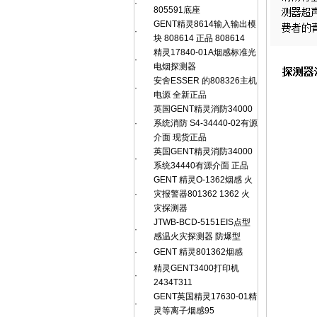
·
805591底座
GENT精灵8614输入输出模
·
块 808614 正品 808614
精灵17840-01A烟感标准光
·
电烟探测器
安舍ESSER 的808326主机
·
电源 全新正品
英国GENT精灵消防34000
·
系统消防 S4-34440-02有源
介面 现货正品
英国GENT精灵消防34000
·
系统34440有源介面 正品
GENT 精灵O-1362烟感 火
·
灾报警器801362 1362 火
灾探测器
JTWB-BCD-5151EIS点型
·
感温火灾探测器 防爆型
·
GENT 精灵801362烟感
精灵GENT3400打印机
·
2434T311
GENT英国精灵17630-01精
·
灵等离子烟感95